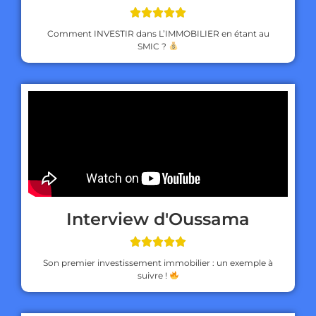





Comment INVESTIR dans L’IMMOBILIER en étant au
SMIC ?
Interview d'Oussama





Son premier investissement immobilier : un exemple à
suivre !