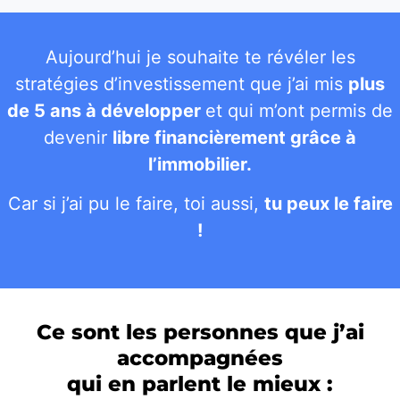
Aujourd’hui je souhaite te révéler les
stratégies d’investissement que j’ai mis
plus
de 5 ans à développer
et qui m’ont permis de
devenir
libre financièrement grâce à
l’immobilier.
Car si j’ai pu le faire, toi aussi,
tu peux le faire
!
Ce sont les personnes que j’ai
accompagnées
qui en parlent le mieux :