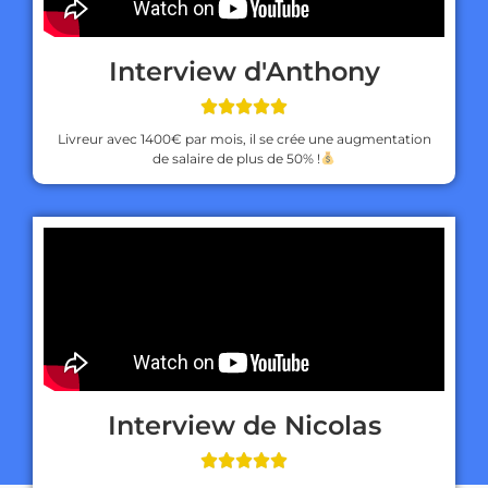
Interview d'Anthony





Livreur avec 1400€ par mois, il se crée une augmentation
de salaire de plus de 50% !
Interview de Nicolas




