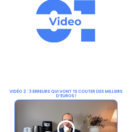
VIDÉO 2 : 3 ERREURS QUI VONT TE COUTER DES MILLIERS
D’EUROS !