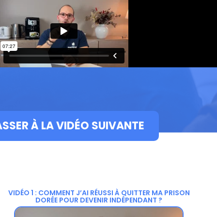
ASSER À LA VIDÉO SUIVANTE
VIDÉO 1 : COMMENT J’AI RÉUSSI À QUITTER MA PRISON
DORÉE POUR DEVENIR INDÉPENDANT ?