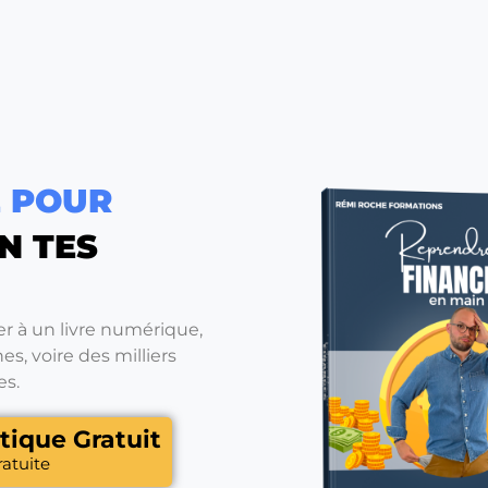
E POUR
N TES
r à un livre numérique,
s, voire des milliers
es.
tique Gratuit
atuite